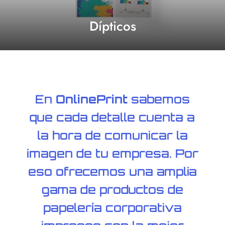
Dípticos
En
OnlinePrint
sabemos
que cada detalle cuenta a
la hora de comunicar la
imagen de tu empresa. Por
eso ofrecemos una amplia
gama de productos de
papelería corporativa