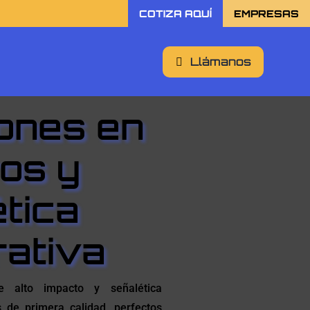
COTIZA AQUÍ
EMPRESAS
Llámanos
ones en
os y
tica
ativa
e alto impacto y señalética
s de primera calidad, perfectos