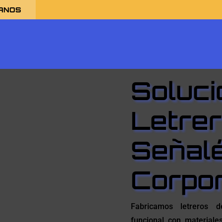
ANOS
o
Soluci
Letrer
Señalé
Corpor
Fabricamos letreros d
funcional con materiale