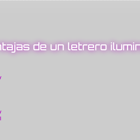
tajas de un letrero ilumi
y
y
l