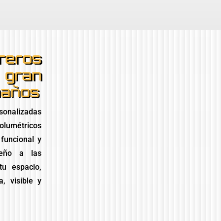
reros
n gran
maños
sonalizadas
volumétricos
 funcional y
seño a las
tu espacio,
, visible y