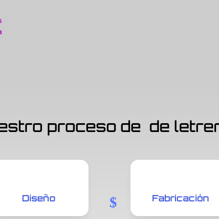
s
a
estro proceso de
de letre
Diseño
Fabricación