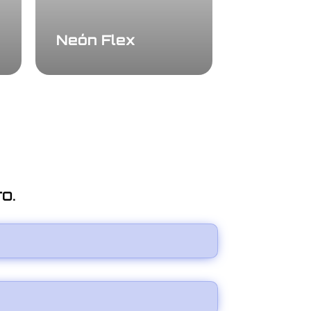
Neón Flex
o.