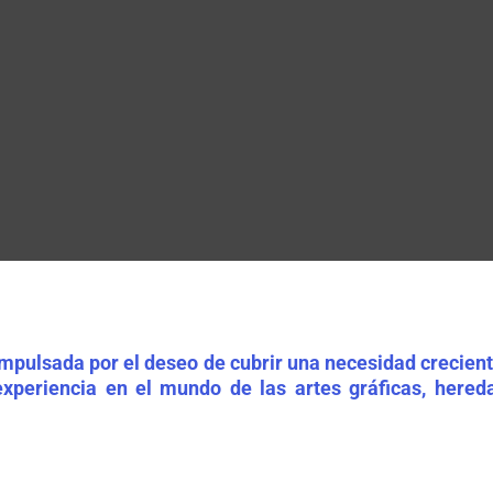
impulsada por el deseo de cubrir una necesidad crecient
xperiencia en el mundo de las artes gráficas, here
 atención personalizada.
d y confianza en cada proyecto: desde impresiones y 
 Online Print trabajamos para que cada detalle refl