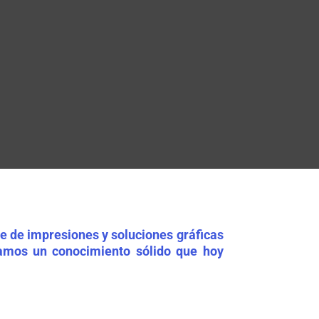
e de impresiones y soluciones gráficas
damos un conocimiento sólido que hoy
papelería corporativa hasta letreros,
eje tu marca y tus ideas con la mejor