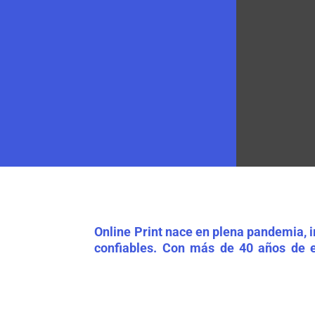
Online Print nace en plena pandemia, 
confiables. Con más de 40 años de e
combinamos con tecnología moderna y
Nuestro compromiso es ofrecer calida
publicidad visual y gran formato. En